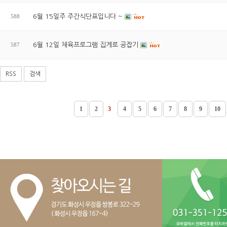
588
6월 15일주 주간식단표입니다 ~
587
6월 12일 체육프로그램 집게로 공잡기
RSS
검색
1
2
3
4
5
6
7
8
9
10