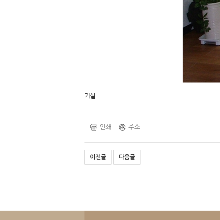
거실
인쇄
주소
이전글
다음글