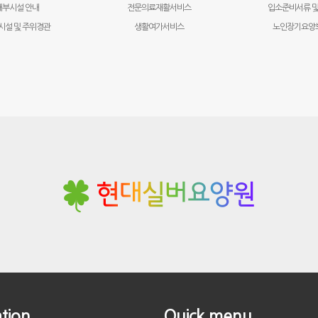
내부시설 안내
전문의료재활서비스
입소준비서류 및
시설 및 주위경관
생활여가서비스
노인장기요양
tion
Quick menu