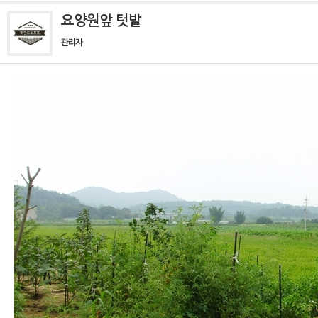
요양원앞 텃밭
관리자