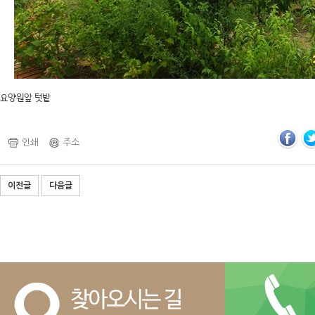
요양원앞 텃밭
인쇄
주소
이전글
다음글